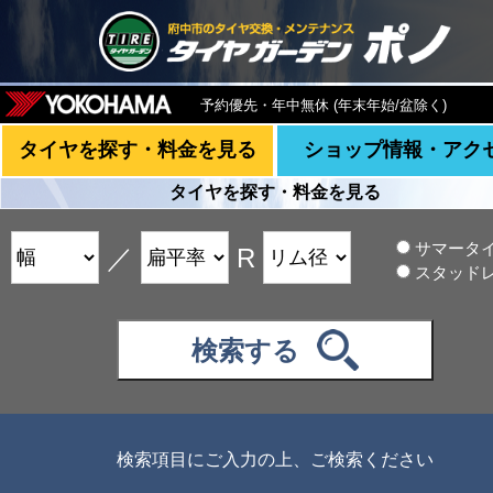
予約優先・年中無休 (年末年始/盆除く)
タイヤを探す・料金を見る
ショップ情報・アク
タイヤを探す・料金を見る
サマータ
／
R
スタッド
検索する
検索項目にご入力の上、ご検索ください